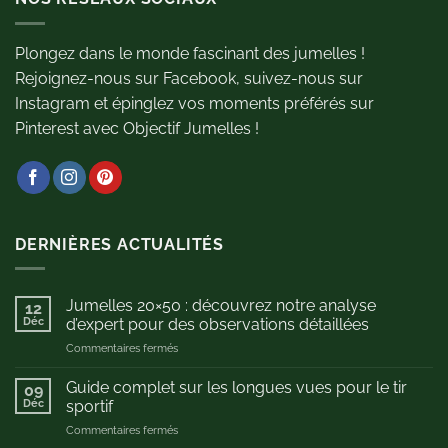
Plongez dans le monde fascinant des jumelles !
Rejoignez-nous sur Facebook, suivez-nous sur
Instagram et épinglez vos moments préférés sur
Pinterest avec Objectif Jumelles !
DERNIÈRES ACTUALITÉS
Jumelles 20×50 : découvrez notre analyse
12
Déc
d’expert pour des observations détaillées
sur
Commentaires fermés
Jumelles
20×50
Guide complet sur les longues vues pour le tir
09
:
Déc
sportif
découvrez
sur
Commentaires fermés
notre
Guide