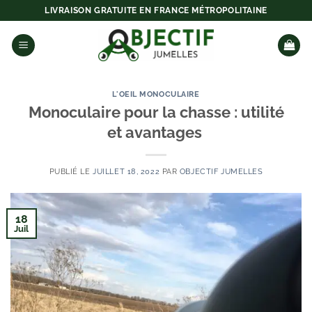
Passer
LIVRAISON GRATUITE EN FRANCE MÉTROPOLITAINE
au
contenu
L'OEIL MONOCULAIRE
Monoculaire pour la chasse : utilité
et avantages
PUBLIÉ LE
JUILLET 18, 2022
PAR
OBJECTIF JUMELLES
18
Juil