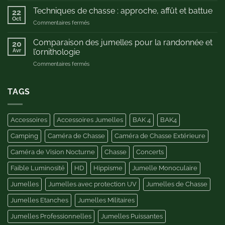
analyse
complet
d’expert
Techniques de chasse : approche, affût et battue
22
sur
pour
Oct
sur
Commentaires fermés
les
des
Techniques
longues
observations
de
Comparaison des jumelles pour la randonnée et
vues
20
détaillées
chasse
Avr
pour
l’ornithologie
:
le
sur
Commentaires fermés
approche,
tir
Comparaison
affût
sportif
des
et
jumelles
TAGS
battue
pour
la
randonnée
Accessoires
Accessoires Jumelles
BAK 4
BAK4
et
l’ornithologie
Camping
Caméra de Chasse
Caméra de Chasse Extérieure
Caméra de Vision Nocturne
Chasse
Concerts
Faible Luminosité
HD
Hippisme
Jumelle Monoculaire
Jumelles
Jumelles avec protection UV
Jumelles de Chasse
Jumelles Etanches
Jumelles Militaires
Jumelles Professionnelles
Jumelles Puissantes