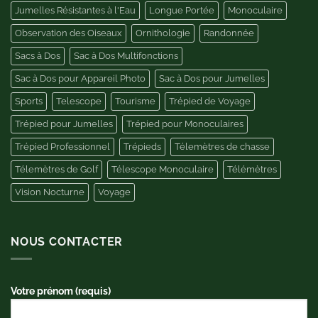
Jumelles Résistantes à l'Eau
Longue Portée
Monoculaire
Observation des Oiseaux
Ornithologie
Randonnée
Sacs à Dos
Sac à Dos Multifonctions
Sac à Dos pour Appareil Photo
Sac à Dos pour Jumelles
Sports
Telescope
Tourisme
Trépied de Voyage
Trépied pour Jumelles
Trépied pour Monoculaires
Trépied Professionnel
Trépieds
Télemètres de chasse
Télemètres de Golf
Télescope Monoculaire
Télémètres
Vision Nocturne
Voyage
NOUS CONTACTER
Votre prénom (requis)