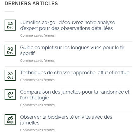
DERNIERS ARTICLES
Jumelles 20×50 : découvrez notre analyse
12
Déc
d’expert pour des observations détaillées
sur
Commentaires fermés
Jumelles
20×50
Guide complet sur les longues vues pour le tir
09
:
Déc
sportif
découvrez
sur
Commentaires fermés
notre
Guide
analyse
complet
d’expert
Techniques de chasse : approche, affût et battue
22
sur
pour
Oct
sur
Commentaires fermés
les
des
Techniques
longues
observations
de
Comparaison des jumelles pour la randonnée et
vues
20
détaillées
chasse
Avr
pour
l’ornithologie
:
le
sur
Commentaires fermés
approche,
tir
Comparaison
affût
sportif
des
et
Observer la biodiversité en ville avec des
26
jumelles
battue
Sep
jumelles
pour
sur
Commentaires fermés
la
Observer
randonnée