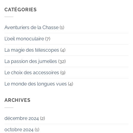
la
et
biodiversité
CATÉGORIES
l’ornithologie
en
ville
avec
Aventuriers de la Chasse
(1)
des
jumelles
L'oeil monoculaire
(7)
La magie des télescopes
(4)
La passion des jumelles
(32)
Le choix des accessoires
(9)
Le monde des longues vues
(4)
ARCHIVES
décembre 2024
(2)
octobre 2024
(1)