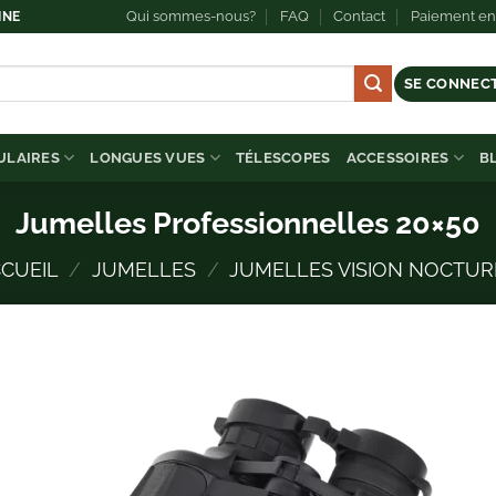
Qui sommes-nous?
FAQ
Contact
Paiement en 
INE
SE CONNECT
LAIRES
LONGUES VUES
TÉLESCOPES
ACCESSOIRES
B
Jumelles Professionnelles 20×50
CUEIL
/
JUMELLES
/
JUMELLES VISION NOCTU
Ajout
à l
list
d’env