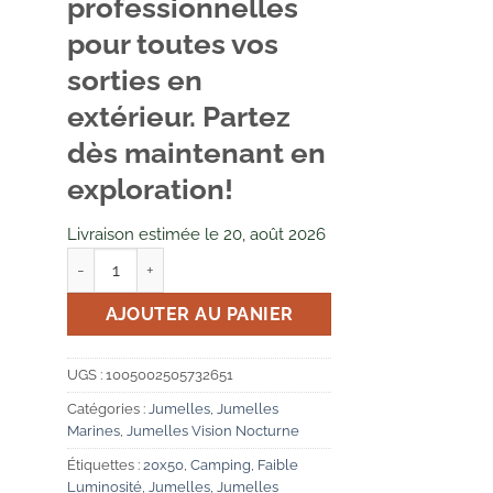
professionnelles
pour toutes vos
sorties en
extérieur. Partez
dès maintenant en
exploration!
Livraison estimée le 20, août 2026
quantité de Jumelles Professionnelles 20x50
AJOUTER AU PANIER
UGS :
1005002505732651
Catégories :
Jumelles
,
Jumelles
Marines
,
Jumelles Vision Nocturne
Étiquettes :
20x50
,
Camping
,
Faible
Luminosité
,
Jumelles
,
Jumelles