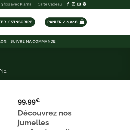
3 fois avec Klarna
Carte Cadeau
ER / S’INSCRIRE
PANIER /
0,00
€
LOG
SUIVRE MA COMMANDE
RNE
99,99
€
Découvrez nos
er
a
jumelles
e
ies