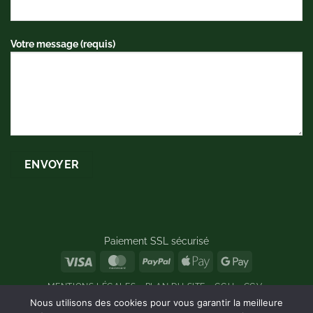
Votre message (requis)
Paiement SSL sécurisé
Visa
MasterCard
PayPal
Apple
Google
Pay
Pay
MENTIONS LÉGALES
PLAN DU SITE
CGU
CGV
PAIEMENT EN 3 FOIS SANS FRAIS AVEC KLARNA
Nous utilisons des cookies pour vous garantir la meilleure
POLITIQUE DE REMBOURSEMENTS ET DE RETOURS