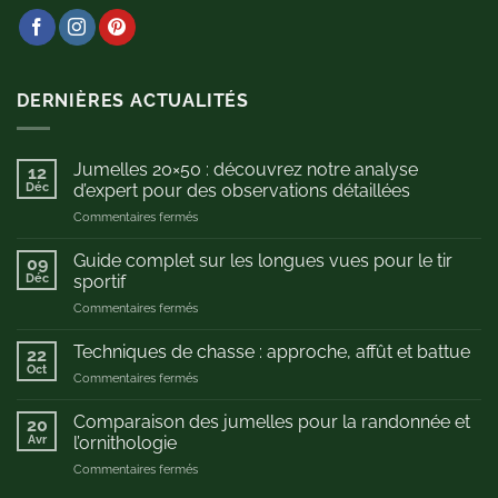
DERNIÈRES ACTUALITÉS
Jumelles 20×50 : découvrez notre analyse
12
Déc
d’expert pour des observations détaillées
sur
Commentaires fermés
Jumelles
20×50
Guide complet sur les longues vues pour le tir
09
:
Déc
sportif
découvrez
sur
Commentaires fermés
notre
Guide
analyse
complet
d’expert
Techniques de chasse : approche, affût et battue
22
sur
pour
Oct
sur
Commentaires fermés
les
des
Techniques
longues
observations
de
Comparaison des jumelles pour la randonnée et
vues
20
détaillées
chasse
Avr
pour
l’ornithologie
:
le
sur
Commentaires fermés
approche,
tir
Comparaison
affût
sportif