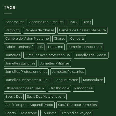
des
et
jumelles
TAGS
battue
pour
la
randonnée
Accessoires
Accessoires Jumelles
BAK 4
BAK4
et
l’ornithologie
Camping
Caméra de Chasse
Caméra de Chasse Extérieure
Caméra de Vision Nocturne
Chasse
Concerts
Faible Luminosité
HD
Hippisme
Jumelle Monoculaire
Jumelles
Jumelles avec protection UV
Jumelles de Chasse
Jumelles Etanches
Jumelles Militaires
Jumelles Professionnelles
Jumelles Puissantes
Jumelles Résistantes à l'Eau
Longue Portée
Monoculaire
Observation des Oiseaux
Ornithologie
Randonnée
Sacs à Dos
Sac à Dos Multifonctions
Sac à Dos pour Appareil Photo
Sac à Dos pour Jumelles
Sports
Telescope
Tourisme
Trépied de Voyage