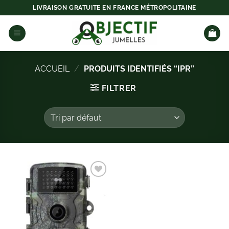
Passer
LIVRAISON GRATUITE EN FRANCE MÉTROPOLITAINE
au
contenu
ACCUEIL
/
PRODUITS IDENTIFIÉS “IPR”
FILTRER
Ajouter
à la
liste
d’envies