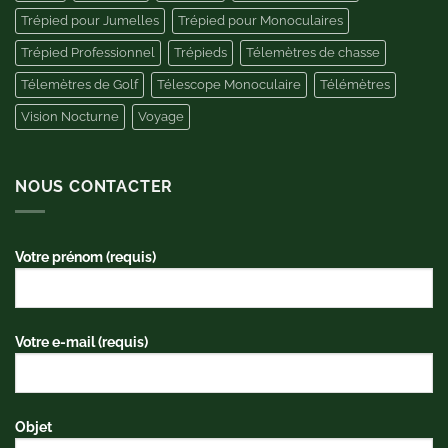
Trépied pour Jumelles
Trépied pour Monoculaires
Trépied Professionnel
Trépieds
Télemètres de chasse
Télemètres de Golf
Télescope Monoculaire
Télémètres
Vision Nocturne
Voyage
NOUS CONTACTER
Votre prénom (requis)
Votre e-mail (requis)
Objet