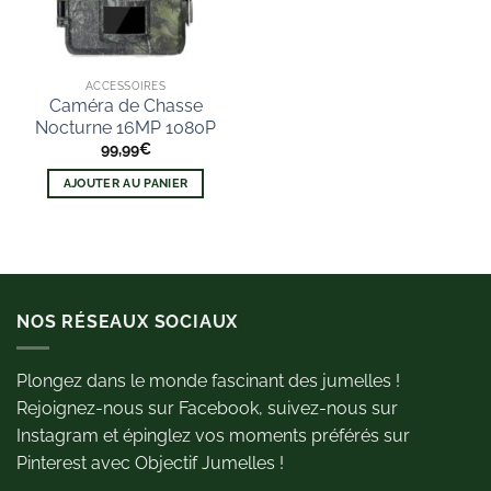
ACCESSOIRES
Caméra de Chasse
Nocturne 16MP 1080P
99,99
€
AJOUTER AU PANIER
NOS RÉSEAUX SOCIAUX
Plongez dans le monde fascinant des jumelles !
Rejoignez-nous sur Facebook, suivez-nous sur
Instagram et épinglez vos moments préférés sur
Pinterest avec Objectif Jumelles !